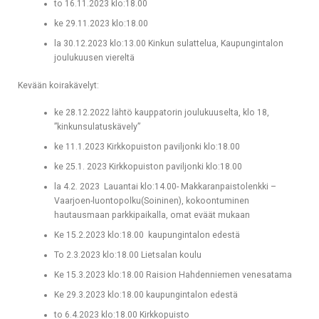
to 16.11.2023 klo:18.00
ke 29.11.2023 klo:18.00
la 30.12.2023 klo:13.00 Kinkun sulattelua, Kaupungintalon
joulukuusen viereltä
Kevään koirakävelyt:
ke 28.12.2022 lähtö kauppatorin joulukuuselta, klo 18,
”kinkunsulatuskävely”
ke 11.1.2023 Kirkkopuiston paviljonki klo:18.00
ke 25.1. 2023 Kirkkopuiston paviljonki klo:18.00
la 4.2. 2023 Lauantai klo:14.00- Makkaranpaistolenkki –
Vaarjoen-luontopolku(Soininen), kokoontuminen
hautausmaan parkkipaikalla, omat eväät mukaan
Ke 15.2.2023 klo:18.00 kaupungintalon edestä
To 2.3.2023 klo:18.00 Lietsalan koulu
Ke 15.3.2023 klo:18.00 Raision Hahdenniemen venesatama
Ke 29.3.2023 klo:18.00 kaupungintalon edestä
to 6.4.2023 klo:18.00 Kirkkopuisto