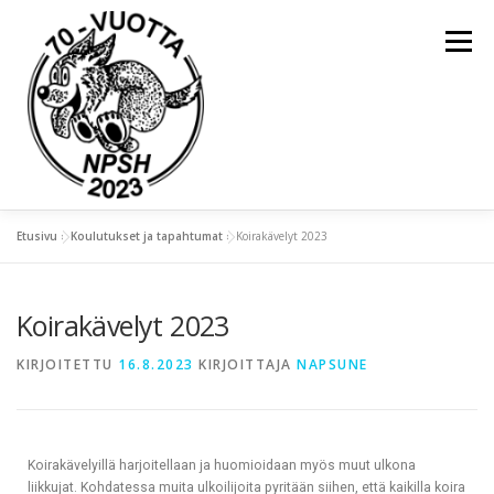
Valikko
Etusivu
»
Koulutukset ja tapahtumat
»
Koirakävelyt 2023
ETUSIVU
YLEISTÄ
Koirakävelyt 2023
KOULUTUKSET JA TAPAHTUMAT
KIRJOITETTU
16.8.2023
KIRJOITTAJA
NAPSUNE
KIERTOPALKINNOT
NAPSU-LEHDET
Koirakävelyillä harjoitellaan ja huomioidaan myös muut ulkona
liikkujat. Kohdatessa muita ulkoilijoita pyritään siihen, että kaikilla koira