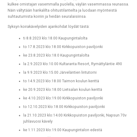
kulkee omistajan vasemmalla puolella, väylän vasemmassa reunassa.
Näin vältytään hankalilta ohitustilanteilta ja luodaan myönteistä
suhtautumista koiriin ja heidän seuralaisiinsa.
Syksyn koirakävelyiden ajankohdat löydät tästä:
ti 8.8.2023 klo:18.00 Kaupungintalolta
to 17.8.2023 klo:18.00 Kirkkopuiston paviljonki
ke 23.8.2023 klo:18.0 Kaupungintalolta
la 2.9.2023 klo:10.00 Kultaranta Resort, Rymättyläntie 490
la 9.9.2023 klo:15.00 Järveläntien lintutorni
to 14.9.2023 klo:18.00 Taimon koulun kenttä
ke 20.9.2023 klo:18.00 Lietsalan koulun kenttä
ke 4.10.2023 klo:19.00 Kirkkopuiston paviljonki
to 12.10.2023 klo:18.00 Kirkkopuiston paviljonki
la 21.10.2023 klo:14.00 Kirkkopuiston paviljonki, Napsun 70v
juhlavuosi kävely
ke 1.11.2023 klo:19.00 Kaupungintalon edestä