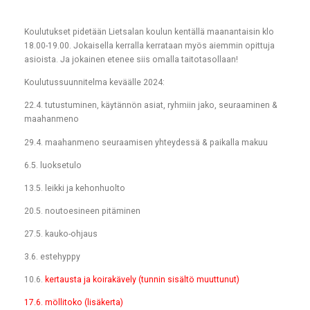
Koulutukset pidetään Lietsalan koulun kentällä maanantaisin klo
18.00-19.00. Jokaisella kerralla kerrataan myös aiemmin opittuja
asioista. Ja jokainen etenee siis omalla taitotasollaan!
Koulutussuunnitelma keväälle 2024:
22.4. tutustuminen, käytännön asiat, ryhmiin jako, seuraaminen &
maahanmeno
29.4. maahanmeno seuraamisen yhteydessä & paikalla makuu
6.5. luoksetulo
13.5. leikki ja kehonhuolto
20.5. noutoesineen pitäminen
27.5. kauko-ohjaus
3.6. estehyppy
10.6.
kertausta ja koirakävely (tunnin sisältö muuttunut)
17.6. möllitoko (lisäkerta)