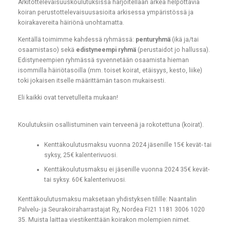
Arkitottelevaisuuskoulutuksissa harjoitellaan arkea helpottavia
koiran perustottelevaisuusasioita arkisessa ympäristössä ja
koirakavereita häiriönä unohtamatta.
Kentällä toimimme kahdessä ryhmässä:
penturyhmä
(ikä ja/tai
osaamistaso) sekä
edistyneempi ryhmä
(perustaidot jo hallussa).
Edistyneempien ryhmässä syvennetään osaamista hieman
isommilla häiriötasoilla (mm. toiset koirat, etäisyys, kesto, liike)
toki jokaisen itselle määrittämän tason mukaisesti.
Eli kaikki ovat tervetulleita mukaan!
Koulutuksiin osallistuminen vain terveenä ja rokotettuna (koirat).
Kenttäkoulutusmaksu vuonna 2024 jäsenille 15€ kevät- tai
syksy, 25€ kalenterivuosi.
Kenttäkoulutusmaksu ei jäsenille vuonna 2024 35€ kevät-
tai syksy. 60€ kalenterivuosi.
Kenttäkoulutusmaksu maksetaan yhdistyksen tilille: Naantalin
Palvelu- ja Seurakoiraharrastajat Ry, Nordea FI21 1181 3006 1020
35. Muista laittaa viestikenttään koirakon molempien nimet.