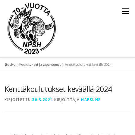
Valikko
Etusivu
»
Koulutukset ja tapahtumat
»
Kenttäkoulutukset keväällä 2024
ETUSIVU
YLEISTÄ
Kenttäkoulutukset keväällä 2024
KOULUTUKSET JA TAPAHTUMAT
KIRJOITETTU
30.3.2024
KIRJOITTAJA
NAPSUNE
KIERTOPALKINNOT
NAPSU-LEHDET