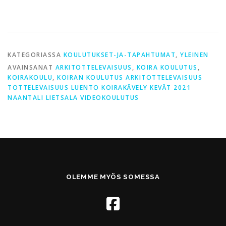
KATEGORIASSA
KOULUTUKSET-JA-TAPAHTUMAT
,
YLEINEN
AVAINSANAT
ARKITOTTELEVAISUUS
,
KOIRA KOULUTUS
,
KOIRAKOULU
,
KOIRAN KOULUTUS ARKITOTTELEVAISUUS
TOTTELEVAISUUS LUENTO KOIRAKÄVELY KEVÄT 2021
NAANTALI LIETSALA VIDEOKOULUTUS
OLEMME MYÖS SOMESSA