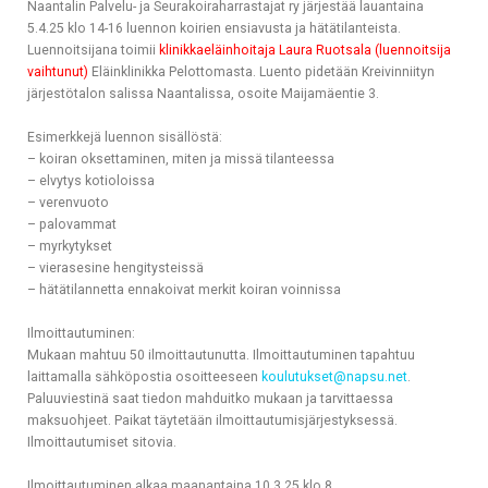
Naantalin Palvelu- ja Seurakoiraharrastajat ry järjestää lauantaina
5.4.25 klo 14-16 luennon koirien ensiavusta ja hätätilanteista.
Luennoitsijana toimii
klinikkaeläinhoitaja Laura Ruotsala (luennoitsija
vaihtunut)
Eläinklinikka Pelottomasta. Luento pidetään Kreivinniityn
järjestötalon salissa Naantalissa, osoite Maijamäentie 3.
Esimerkkejä luennon sisällöstä:
– koiran oksettaminen, miten ja missä tilanteessa
– elvytys kotioloissa
– verenvuoto
– palovammat
– myrkytykset
– vierasesine hengitysteissä
– hätätilannetta ennakoivat merkit koiran voinnissa
Ilmoittautuminen:
Mukaan mahtuu 50 ilmoittautunutta. Ilmoittautuminen tapahtuu
laittamalla sähköpostia osoitteeseen
koulutukset@napsu.net
.
Paluuviestinä saat tiedon mahduitko mukaan ja tarvittaessa
maksuohjeet. Paikat täytetään ilmoittautumisjärjestyksessä.
Ilmoittautumiset sitovia.
Ilmoittautuminen alkaa maanantaina 10.3.25 klo 8.