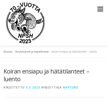
Valikko
Etusivu
»
Koulutukset ja tapahtumat
»
Koiran ensiapu ja hätätilanteet – luento
ETUSIVU
YLEISTÄ
Koiran ensiapu ja hätätilanteet –
KOULUTUKSET JA TAPAHTUMAT
luento
KIRJOITETTU
9.3.2025
KIRJOITTAJA
NAPSUNE
KIERTOPALKINNOT
NAPSU-LEHDET