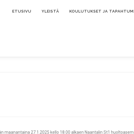
ETUSIVU
YLEISTÄ
KOULUTUKSET JA TAPAHTU
 maanantaina 27.1.2025 kello 18.00 alkaen Naantalin St1 huoltoaseman 