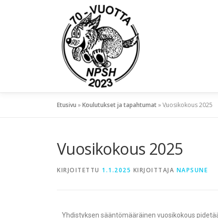
Etusivu
»
Koulutukset ja tapahtumat
»
Vuosikokous 2025
Vuosikokous 2025
KIRJOITETTU
1.1.2025
KIRJOITTAJA
NAPSUNE
Yhdistyksen sääntömääräinen vuosikokous pidetään