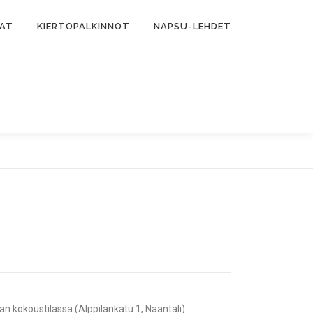
MAT
KIERTOPALKINNOT
NAPSU-LEHDET
kokoustilassa (Alppilankatu 1, Naantali).