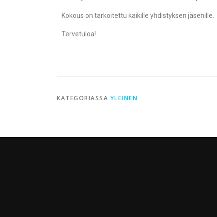
Kokous on tarkoitettu kaikille yhdistyksen jäsenille.
Tervetuloa!
KATEGORIASSA
YLEINEN