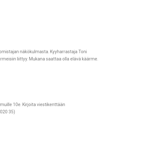
anomistajan näkökulmasta. Kyyharrastaja Toni
meisiin liittyy. Mukana saattaa olla elävä käärme.
uille 10e. Kirjoita viestikenttään
1020 35)