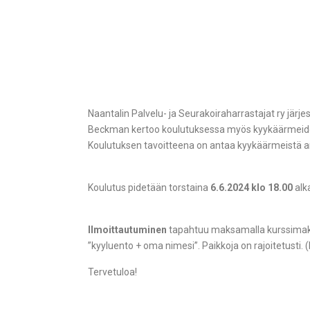
Naantalin Palvelu- ja Seurakoiraharrastajat ry jär
Beckman kertoo koulutuksessa myös kyykäärmeiden su
Koulutuksen tavoitteena on antaa kyykäärmeistä ar
Koulutus pidetään torstaina
6.6.2024 klo 18.00
alk
Ilmoittautuminen
tapahtuu maksamalla kurssimaksu y
”kyyluento + oma nimesi”. Paikkoja on rajoitetusti.
Tervetuloa!