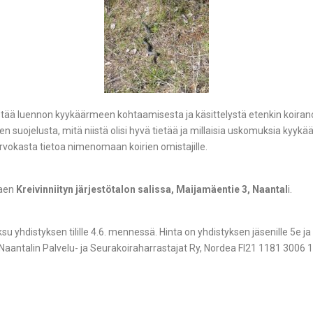
jestää luennon kyykäärmeen kohtaamisesta ja käsittelystä etenkin koir
ojelusta, mitä niistä olisi hyvä tietää ja millaisia uskomuksia kyykäär
vokasta tietoa nimenomaan koirien omistajille.
aen
Kreivinniityn järjestötalon salissa, Maijamäentie 3, Naantal
i.
hdistyksen tilille 4.6. mennessä. Hinta on yhdistyksen jäsenille 5e ja m
 (Naantalin Palvelu- ja Seurakoiraharrastajat Ry, Nordea FI21 1181 3006 