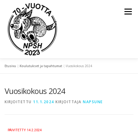
Valikko
Etusivu
»
Koulutukset ja tapahtumat
»
Vuosikokous 2024
ETUSIVU
YLEISTÄ
Vuosikokous 2024
KOULUTUKSET JA TAPAHTUMAT
KIRJOITETTU
11.1.2024
KIRJOITTAJA
NAPSUNE
KIERTOPALKINNOT
NAPSU-LEHDET
PÄIVITETTY 14.2.2024