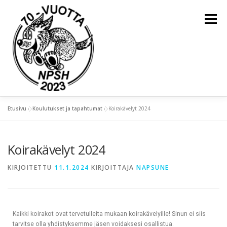
Valikko
Etusivu
»
Koulutukset ja tapahtumat
»
Koirakävelyt 2024
ETUSIVU
YLEISTÄ
Koirakävelyt 2024
KOULUTUKSET JA TAPAHTUMAT
KIRJOITETTU
11.1.2024
KIRJOITTAJA
NAPSUNE
KIERTOPALKINNOT
NAPSU-LEHDET
Kaikki koirakot ovat tervetulleita mukaan koirakävelyille! Sinun ei siis
tarvitse olla yhdistyksemme jäsen voidaksesi osallistua.