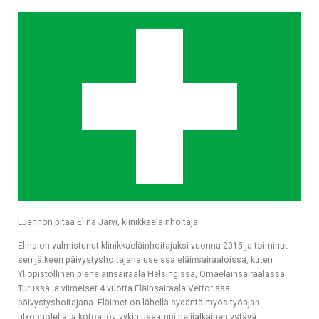
Luennon pitää Elina Järvi, klinikkaeläinhoitaja.
Elina on valmistunut klinikkaeläinhoitajaksi vuonna 2015 ja toiminut
sen jälkeen päivystyshoitajana useissa eläinsairaaloissa, kuten
Yliopistollinen pieneläinsairaala Helsingissä, Omaeläinsairaalassa
Turussa ja viimeiset 4 vuotta Eläinsairaala Vettorissa
päivystyshoitajana. Eläimet on lähellä sydäntä myös työajan
ulkopuolella ja kotoa löytyykin useampi nelijalkainen ystävä.