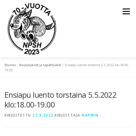
Valikko
Etusivu
»
Koulutukset ja tapahtumat
»
Ensiapu luento torstaina 5.5.2022 klo:18.00-
ETUSIVU
YLEISTÄ
19.00
Ensiapu luento torstaina 5.5.2022
KOULUTUKSET JA TAPAHTUMAT
klo:18.00-19.00
KIERTOPALKINNOT
NAPSU-LEHDET
KIRJOITETTU
27.3.2022
KIRJOITTAJA
NAPMIN