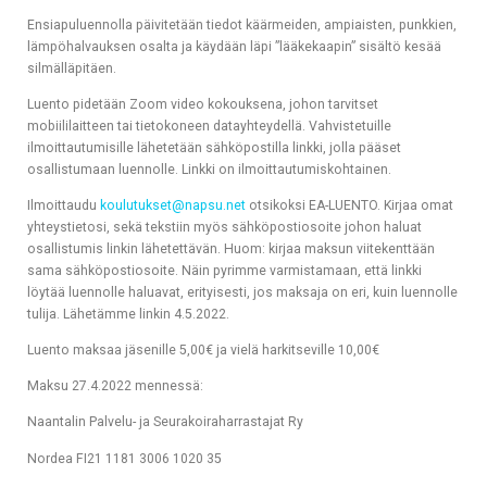
Ensiapuluennolla päivitetään tiedot käärmeiden, ampiaisten, punkkien,
lämpöhalvauksen osalta ja käydään läpi ”lääkekaapin” sisältö kesää
silmälläpitäen.
Luento pidetään Zoom video kokouksena, johon tarvitset
mobiililaitteen tai tietokoneen datayhteydellä. Vahvistetuille
ilmoittautumisille lähetetään sähköpostilla linkki, jolla pääset
osallistumaan luennolle. Linkki on ilmoittautumiskohtainen.
Ilmoittaudu
koulutukset@napsu.net
otsikoksi EA-LUENTO. Kirjaa omat
yhteystietosi, sekä tekstiin myös sähköpostiosoite johon haluat
osallistumis linkin lähetettävän. Huom: kirjaa maksun viitekenttään
sama sähköpostiosoite. Näin pyrimme varmistamaan, että linkki
löytää luennolle haluavat, erityisesti, jos maksaja on eri, kuin luennolle
tulija. Lähetämme linkin 4.5.2022.
Luento maksaa jäsenille 5,00€ ja vielä harkitseville 10,00€
Maksu 27.4.2022 mennessä:
Naantalin Palvelu- ja Seurakoiraharrastajat Ry
Nordea FI21 1181 3006 1020 35