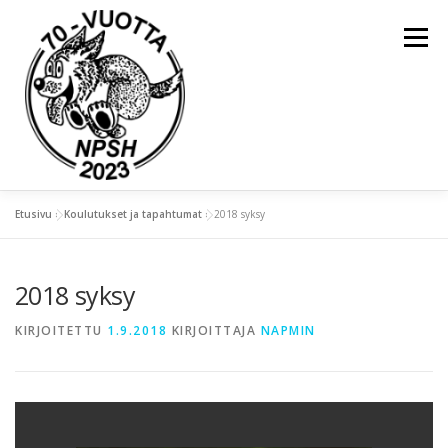
Valikko
Etusivu
»
Koulutukset ja tapahtumat
»
2018 syksy
ETUSIVU
YLEISTÄ
2018 syksy
KOULUTUKSET JA TAPAHTUMAT
KIRJOITETTU
1.9.2018
KIRJOITTAJA
NAPMIN
KIERTOPALKINNOT
NAPSU-LEHDET