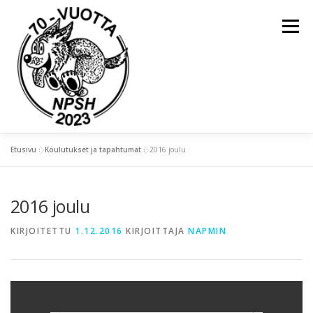
Valikko
Etusivu
»
Koulutukset ja tapahtumat
»
2016 joulu
ETUSIVU
YLEISTÄ
2016 joulu
KOULUTUKSET JA TAPAHTUMAT
KIRJOITETTU
1.12.2016
KIRJOITTAJA
NAPMIN
KIERTOPALKINNOT
NAPSU-LEHDET