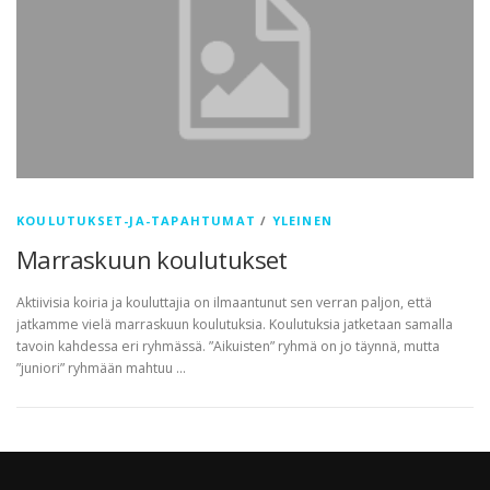
KOULUTUKSET-JA-TAPAHTUMAT
/
YLEINEN
Marraskuun koulutukset
Aktiivisia koiria ja kouluttajia on ilmaantunut sen verran paljon, että
jatkamme vielä marraskuun koulutuksia. Koulutuksia jatketaan samalla
tavoin kahdessa eri ryhmässä. ”Aikuisten” ryhmä on jo täynnä, mutta
”juniori” ryhmään mahtuu …