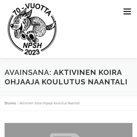
Valikko
ETUSIVU
YLEISTÄ
AVAINSANA:
AKTIVINEN KOIRA
OHJAAJA KOULUTUS NAANTALI
KOULUTUKSET JA TAPAHTUMAT
Etusivu
»
Aktivinen koira ohjaaja koulutus Naantali
KIERTOPALKINNOT
NAPSU-LEHDET