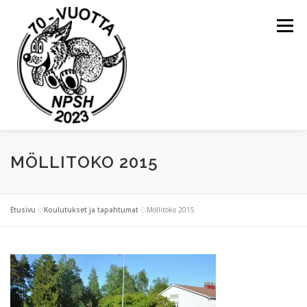
Valikko
ETUSIVU
YLEISTÄ
MÖLLITOKO 2015
KOULUTUKSET JA TAPAHTUMAT
Etusivu
»
Koulutukset ja tapahtumat
»
Möllitoko 2015
KIERTOPALKINNOT
NAPSU-LEHDET